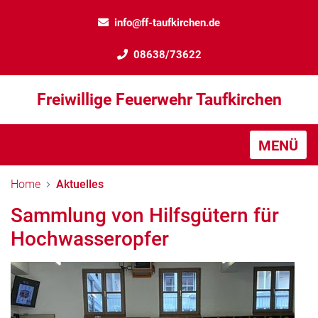
info@ff-taufkirchen.de
08638/73622
Freiwillige Feuerwehr Taufkirchen
MENÜ
Home
Aktuelles
Sammlung von Hilfsgütern für
Hochwasseropfer