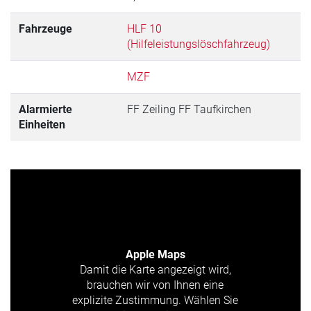
Fahrzeuge
HLF 10
(Hilfeleistungslöschfahrzeug)
MZF
Alarmierte
FF Zeiling FF Taufkirchen
Einheiten
Apple Maps
Damit die Karte angezeigt wird,
brauchen wir von Ihnen eine
explizite Zustimmung. Wählen Sie