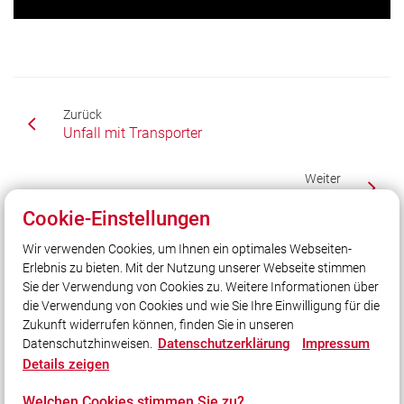
Zurück
Unfall mit Transporter
Weiter
Brand eines Häckslers
Cookie-Einstellungen
Wir verwenden Cookies, um Ihnen ein optimales Webseiten-
Erlebnis zu bieten. Mit der Nutzung unserer Webseite stimmen
Unser Leitsatz
Sie der Verwendung von Cookies zu. Weitere Informationen über
Gott zur Ehr, dem Nächsten zur Wehr!
die Verwendung von Cookies und wie Sie Ihre Einwilligung für die
Zukunft widerrufen können, finden Sie in unseren
Datenschutzerklärung
Impressum
Datenschutzhinweisen.
Social Media
Details zeigen
Auch unterwegs immer auf dem Laufenden bleiben?
Welchen Cookies stimmen Sie zu?